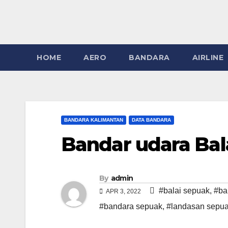
HOME
AERO
BANDARA
AIRLINE
BANDARA KALIMANTAN
DATA BANDARA
Bandar udara Bal
By
admin
#balai sepuak
,
#ba
APR 3, 2022
#bandara sepuak
,
#landasan sepu