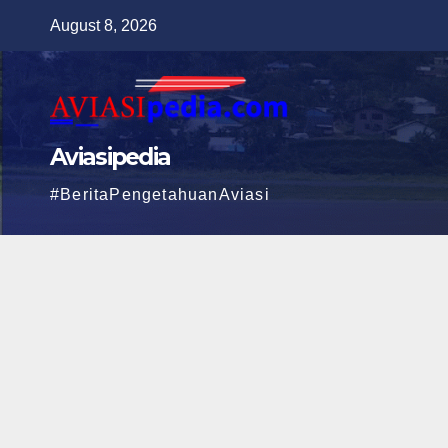
Skip
August 8, 2026
to
content
Aviasipedia
#BeritaPengetahuanAviasi