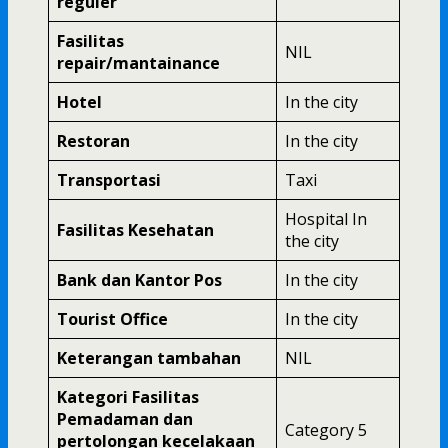
reguler
Fasilitas
NIL
repair/mantainance
Hotel
In the city
Restoran
In the city
Transportasi
Taxi
Hospital In
Fasilitas Kesehatan
the city
Bank dan Kantor Pos
In the city
Tourist Office
In the city
Keterangan tambahan
NIL
Kategori Fasilitas
Pemadaman dan
Category 5
pertolongan kecelakaan