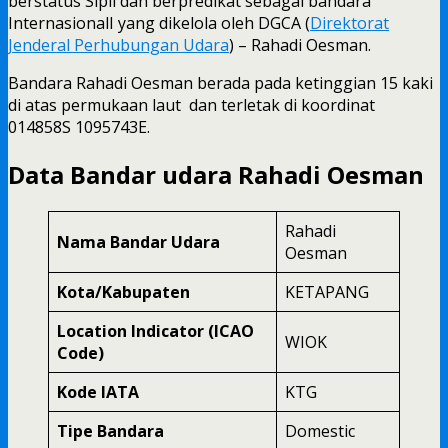
berstatus Sipil dan berpredikat sebagai bandara
InternasionalI yang dikelola oleh DGCA (
Direktorat
Jenderal Perhubungan Udara
) – Rahadi Oesman.
Bandara Rahadi Oesman berada pada ketinggian 15 kaki
di atas permukaan laut dan terletak di koordinat
014858S 1095743E.
Data Bandar udara Rahadi Oesman
Rahadi
Nama Bandar Udara
Oesman
Kota/Kabupaten
KETAPANG
Location Indicator (ICAO
WIOK
Code)
Kode IATA
KTG
Tipe Bandara
Domestic