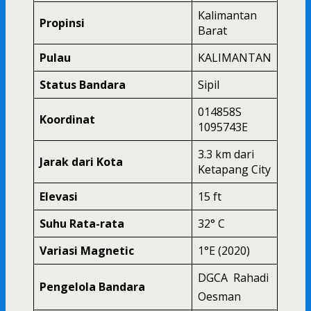
Kalimantan
Propinsi
Barat
Pulau
KALIMANTAN
Status Bandara
Sipil
014858S
Koordinat
1095743E
3.3 km dari
Jarak dari Kota
Ketapang City
Elevasi
15 ft
Suhu Rata-rata
32° C
Variasi Magnetic
1°E (2020)
DGCA  Rahadi
Pengelola Bandara
Oesman